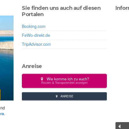
Sie finden uns auch auf diesen
Info
Portalen
Booking.com
FeWo-direkt.de
TripAdvisor.com
Anreise
Wie komme ich zu euch?
Routen & Transportmittel anzeigen
ANREISE
und
ra
.