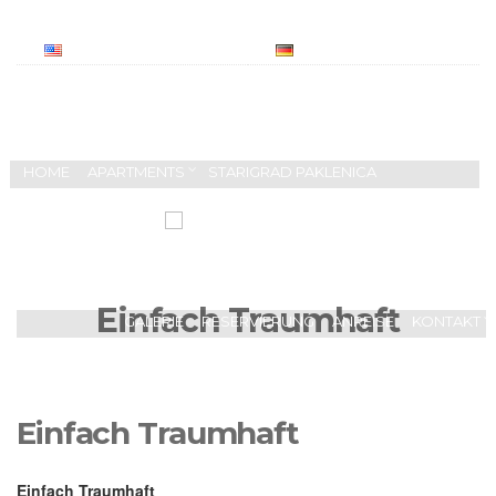
ENGLISH
DEUTSCH
HOME
APARTMENTS
STARIGRAD PAKLENICA
Einfach Traumhaft
GALERIE
RESERVIERUNG
ANREISE
KONTAKT
Einfach Traumhaft
Einfach Traumhaft